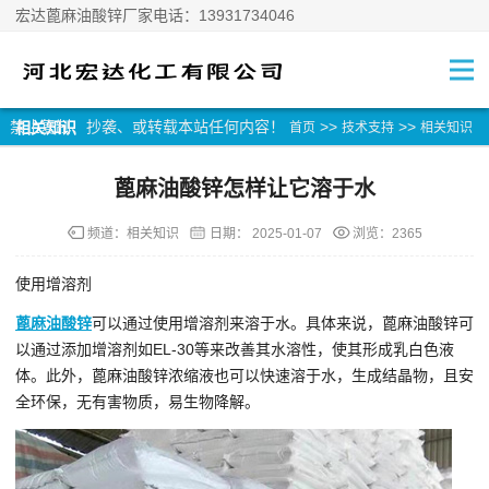
宏达蓖麻油酸锌厂家电话：13931734046
禁止复制、抄袭、或转载本站任何内容！
>>
>>
相关知识
首页
技术支持
相关知识
蓖麻油酸锌怎样让它溶于水
频道：
相关知识
日期：
2025-01-07
浏览：2365
使用增溶剂
‌蓖麻油酸锌
可以通过使用增溶剂来溶于水‌。具体来说，蓖麻油酸锌可
以通过添加增溶剂如EL-30等来改善其水溶性，使其形成乳白色液
体。此外，蓖麻油酸锌浓缩液也可以快速溶于水，生成结晶物，且安
全环保，无有害物质，易生物降解。‌