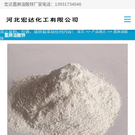
宏达蓖麻油酸锌厂家电话：13931734046
禁止复制、抄袭、或转载本站任何内容！
>>
>>
首页
产品展示
蓖麻油酸
蓖麻油酸锌
锌